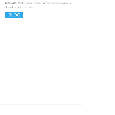
režii, atd.
Podrobněji o tom, na čem právě dělám, se
dozvíte v odkazu níže.
BLOG