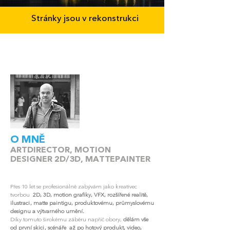
Stránky jsou v rekonstrukci
O MNĚ
ARTDIRECTOR, MOTION
DESIGNER 2D/3D, MATTEPAINTER
Přes 10 let se profesionálně zabývám jako kreativec
tvorbou
2D, 3D, motion grafiky, VFX, rozšířené realitě,
ilustraci, matte paintigu, p
roduktovému, průmyslovému
designu a výtvarného umění.
Díky tomuto širokému záběru napříč obory,
dělám vše
od první skici, scénáře až po hotový produkt, video,