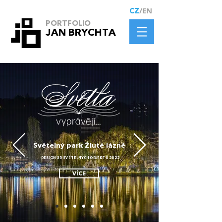
/EN
CZ
PORTFOLIO
JAN BRYCHTA
Světelný park Žluté lázně
DESIGN 3D SVĚTELNÝCH OBJEKTŮ 2022
VÍCE