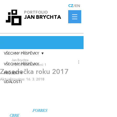
/EN
CZ
PORTFOLIO
JAN BRYCHTA
Příspěvek
VŠECHNY PŘÍSPĚVKY
Jan Brychta
VŠECHNY PŘÍSPĚVKY
1. 2. 2018
Minut čtení: 1
Zasedačka roku 2017
PROJEKTY
Aktualizováno:
16. 3. 2018
UDÁLOSTI
V současné době je moje spolupráce na 
kreativním řešení podoby interiéru společnosti 
Tipsport a.s. ve finále soutěže "Zasedačka 
roku".
Vice naleznete na 
FORBES
a hlasovat můžete 
na 
CBRE
. 